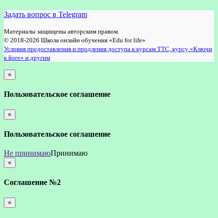
Задать вопрос в Telegram
Материалы защищены авторским правом.
© 2018-2026 Школа онлайн обучения «Edu for life»
Условия предоставления и продления доступа к курсам ТТС, курсу «Ключи
к йоге» и другим
×
закрыть
Пользовательское соглашение
×
закрыть
Пользовательское соглашение
Не принимаю
Принимаю
×
закрыть
Соглашение №2
×
закрыть