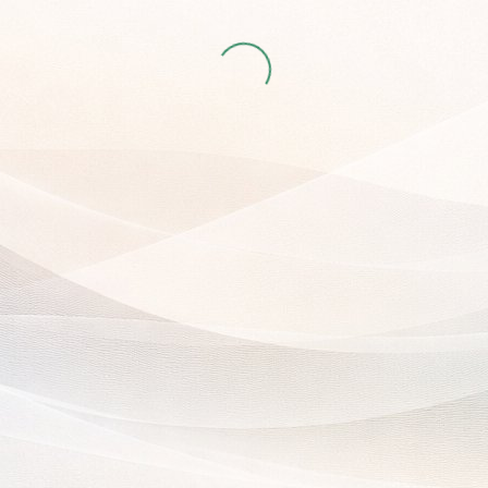
ихология в йоге
Часть 16: Диалог с телесным симптомом. Ле