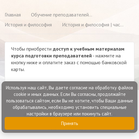
Главная
Обучение преподавателей йоги
История и философия
История и философия | часть 3 | Бхагаватд Гита
Чтобы приобрести
доступ к учебным материалам
курса подготовки преподавателей
- нажмите на
кнопку ниже и оплатите заказ с помощью банковской
карты.
Используя наш cайт, Вы даете согласие на обработку файлов
cookie и иных данных. Если Вы согласны, продолжайте
Задать вопрос в Telegram
пользоваться сайтом, если Вы не хотите, чтобы Ваши данные
обрабатывались, необходимо установить специальные
Материалы защищены авторским правом.
настройки в браузере или покинуть сайт.
© 2018-2026 Школа онлайн обучения «Edu for life»
Условия предоставления и продления доступа к курсам ТТС, курсу
Принять
«Ключи к йоге» и другим